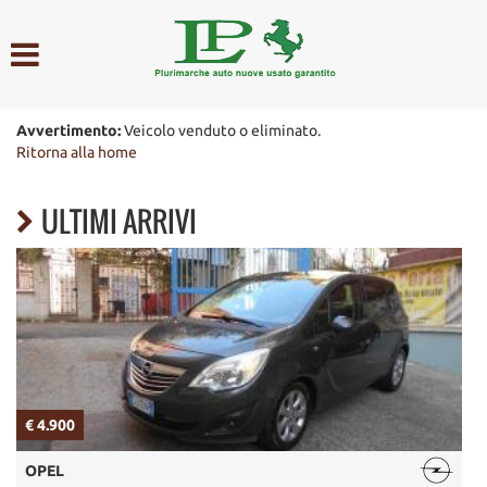
HOME
AZIENDA
Avvertimento:
Veicolo venduto o eliminato.
Ritorna alla home
LISTA VEICOLI
ULTIMI ARRIVI
ACQUISTIAMO USATO
ASSISTENZA
CONTATTI
€ 3.700
TOYOTA