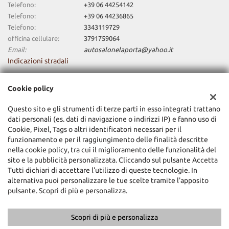
Telefono:
+39 06 44254142
Telefono:
+39 06 44236865
Telefono:
3343119729
officina cellulare:
3791759064
Email:
autosalonelaporta@yahoo.it
Indicazioni stradali
Cookie policy
Dati fiscali:
La Porta Domenico E C. Srl
Questo sito e gli strumenti di terze parti in esso integrati trattano
dati personali (es. dati di navigazione o indirizzi IP) e fanno uso di
Via Cupa 16, Roma (RM)
Cookie, Pixel, Tags o altri identificatori necessari per il
C.F/P.IVA:
01637411008
funzionamento e per il raggiungimento delle finalità descritte
Registro delle imprese:
RM
nella cookie policy, tra cui il miglioramento delle funzionalità del
sito e la pubblicità personalizzata. Cliccando sul pulsante Accetta
Tutti dichiari di accettare l'utilizzo di queste tecnologie. In
alternativa puoi personalizzare le tue scelte tramite l'apposito
pulsante. Scopri di più e personalizza.
Scopri di più e personalizza
Copyright © 2026 GestionaleAuto.com S.r.l., Tutti i diritti riservati -
Leggi l'informativa sulla privacy
-
Cookie Policy