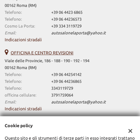
00162 Roma (RM)
Telefono:
+39 06 4423 6865
Telefono:
+39 06 44236573
Cosmo La Porta:
+39 334 3119729
Email:
autosalonelaporta@yahoo.it
Indicazioni stradali
OFFICINA E CENTRO REVISIONI
Viale delle Provincie, 186 - 188 - 190 - 192 - 194
00162 Roma (RM)
Telefono:
+39 06 44254142
Telefono:
+39 06 44236865
Telefono:
3343119729
officina cellulare:
3791759064
Email:
autosalonelaporta@yahoo.it
Indicazioni stradali
Cookie policy
Dati fiscali:
La Porta Domenico E C. Srl
Questo sito e gli strumenti di terze parti in esso integrati trattano