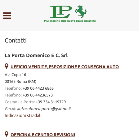
HOME
AZIENDA
Contatti
LISTA VEICOLI
La Porta Domenico E C. Srl
ACQUISTIAMO USATO
UFFICIO VENDITE, ESPOSIZIONE E CONSEGNA AUTO
Via Cupa 16
ASSISTENZA
00162 Roma (RM)
Telefono:
+39 06 4423 6865
Telefono:
+39 06 44236573
CONTATTI
Cosmo La Porta:
+39 334 3119729
Email:
autosalonelaporta@yahoo.it
Indicazioni stradali
OFFICINA E CENTRO REVISIONI