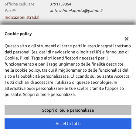
officina cellulare:
3791759064
Email:
autosalonelaporta@yahoo.it
Indicazioni stradali
Cookie policy
Dati fiscali:
La Porta Domenico E C. Srl
Questo sito e gli strumenti di terze parti in esso integrati trattano
dati personali (es. dati di navigazione o indirizzi IP) e fanno uso di
Via Cupa 16, Roma (RM)
Cookie, Pixel, Tags o altri identificatori necessari per il
C.F/P.IVA:
01637411008
funzionamento e per il raggiungimento delle finalità descritte
Registro delle imprese:
RM
nella cookie policy, tra cui il miglioramento delle funzionalità del
sito e la pubblicità personalizzata. Cliccando sul pulsante Accetta
Tutti dichiari di accettare l'utilizzo di queste tecnologie. In
alternativa puoi personalizzare le tue scelte tramite l'apposito
pulsante. Scopri di più e personalizza.
Scopri di più e personalizza
Copyright © 2026 GestionaleAuto.com S.r.l., Tutti i diritti riservati -
Leggi l'informativa sulla privacy
-
Cookie Policy
Sito creato da:
GestionaleAuto.com
Accetta tutti