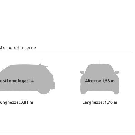
sterne ed interne
osti omologati: 4
Altezza: 1,53 m
unghezza: 3,81 m
Larghezza: 1,70 m