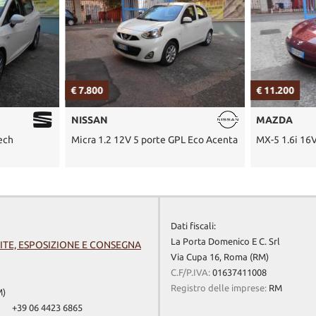
€ 7.800
€ 11.200
NISSAN
MAZDA
Tech
Micra 1.2 12V 5 porte GPL Eco Acenta
MX-5 1.6i 16
Dati fiscali:
La Porta Domenico E C. Srl
ITE, ESPOSIZIONE E CONSEGNA
Via Cupa 16, Roma (RM)
C.F/P.IVA:
01637411008
Registro delle imprese:
RM
M)
+39 06 4423 6865