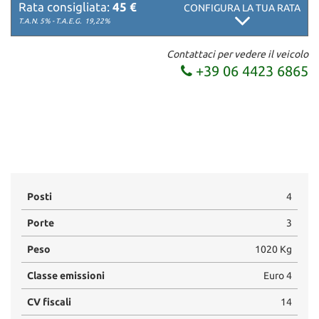
Rata consigliata:
45 €
CONFIGURA LA TUA RATA
T.A.N. 5% - T.A.E.G.
19,22%
Contattaci per vedere il veicolo
+39 06 4423 6865
Posti
4
Porte
3
Peso
1020 Kg
Classe emissioni
Euro 4
CV fiscali
14