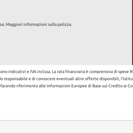
 SORPRESE"
IN FASE DI PRECONSEGNA ESEGUIAMO UN TAGLIANDO CHE
CINA A APRILE 2026".
E REVISIONATE CON DOCUMENTAZIONE DEI LAVORI ESEGUITI 
so. Maggiori informazioni sulla polizza.
sono indicativi e IVA inclusa. La rata finanziaria è comprensiva di spese 
 DELLE PARTI USURATE.
do responsabile e di conoscere eventuali altre offerte disponibili, l'Istit
 facendo riferimento alle Informazioni Europee di Base sul Credito ai Co
URO, DOCUMENTATO ED E' COMPRESO NEL PREZZO DELL'AUTO A CUI V
.
GIORNO. ----------------------------------------------------------------
ARANZIA LEGALE DI CONFORMITA'
 A 60 MESI .
SALONELAPORTA.IT TROVERETE OLTRE 25 FOTO PER OGNI AUTO PIU' T