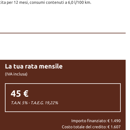
tita per 12 mesi, consumi contenuti a 6,0 l/100 km.
La tua rata mensile
(IVA inclusa)
------------------------------------------------
45 €
VOLONTA' POTREBBERO ESSERE INCOMLETE O NON PRESENTI
T.A.N. 5% - T.A.E.G.
19,22
%
DO TUTTI TAGLIANDI SECONDO LE INDICAZIONI DELLA CASA
Importo finanziato: €
1.490
Costo totale del credito: €
1.607