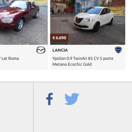
€ 6.690
€
LANCIA
V cat Roma
Ypsilon 0.9 TwinAir 85 CV 5 porte
2
Metano Ecochic Gold