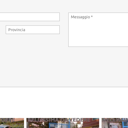
IN VIALE DELLE PROVINCIE 186/194 E NELLA SEDE STORICA IN VIA
ESSE ANCHE TUTTE LE AUTO DEL NS FORNITO E SELEZIONATO PARCO 
 A ROMA, POTRANNO USUFRUIRE DI UN SOGGIORNO PER DUE PERSONE
00 EURO CHE VERRANNO RIMBORSATI IN CASO DI AVVENUTO ACQUIS
OMPRARE!!!!!------
---