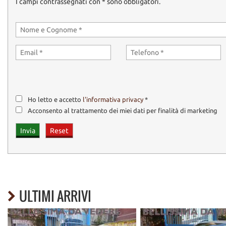
I campi contrassegnati con * sono obbligatori.
CONTATTI:
2)TELEFONO 06 44236865(UFFICIO) -
CELL.-3343119729 (COSMO)
-TEL. 06 44 236573 (DAMIANA)
3) OPPURE (MOLTO MEGLIO) VISITANDOCI PRESSO LE NOSTRE SEDI
UN MECCANICO DI VS FIDUCIA OLTRE ALL’AUTO DI VOSTRO INTER
PERSONALI .
GLI INTERESSATI ALL'ACQUISTO DI QUEST'AUTO, NON RESIDENTI
AUTOSALONE ALLA TARIFFA GIORNALIERA CONVENZIONATA DI 75,
Ho letto e accetto
l'informativa privacy
*
-----
YPSILON (SI NEOPATENTATI) DA VEDERE ,DA PROVARE E DA ..C
Acconsento al trattamento dei miei dati per finalità di marketing
ULTIMI ARRIVI