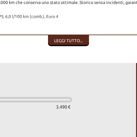
0.000 km che conserva uno stato ottimale. Storico senza incidenti, garan
S, 6,0 l/100 km (comb.), Euro 4
ggero ribaltabile, sedile posteriore sdoppiato
LEGGI TUTTO...
caldabili
 a rate, senza anticipo e senza spese apertura pratica.
 e le rate secondo le proprie esigenze(salvo approvazione finanziaria)--------------
3.490 €
A O MENO DI ACCESSORI E/O OPTIONAL , NON DOVUTI ALLA NS 
ISTO.
IZIONI IN QUANTO E' STATA TENUTA IN MANIERA CORRETTA ESEGUEN
TAVANO.