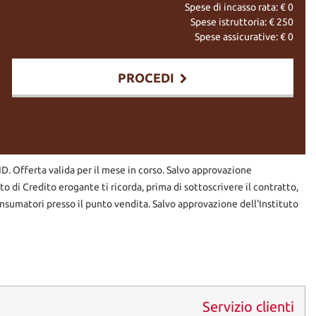
 PREVEDE I SEGUENTI LAVORI DI RIPRISTINO E PREVENZIONE
Spese di incasso rata: €
0
Spese istruttoria: €
250
Spese assicurative: €
0
CON NOTEVOLE RISPARMIO ECONOMICO NELLA GLOBALE
PROCEDI
RID. Offerta valida per il mese in corso. Salvo approvazione
uto di Credito erogante ti ricorda, prima di sottoscrivere il contratto,
nsumatori presso il punto vendita. Salvo approvazione dell'Instituto
A AGGIUNTO LA SOLA SPESA DEL PASSAGGIO CON NOTEVOLE
--------
Servizio clienti
UTTI I SERVIZI OFFERTI ALLA NS CLIENTELA.