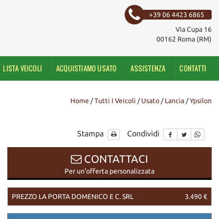
+39 06 4423 6865
Via Cupa 16
00162 Roma (RM)
LISTA VEICOLI
ACQUISTIAMO USATO
ASSISTENZA
CONTATTI
Home
/
Tutti I Veicoli
/
Usato
/
Lancia
/
Ypsilon
Stampa
Condividi
CONTATTACI
Per un'offerta personalizzata
PREZZO LA PORTA DOMENICO E C. SRL
3.490 €