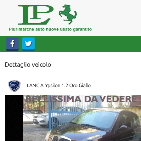
HOME
AZIENDA
LISTA VEICOLI
Dettaglio veicolo
ACQUISTIAMO USATO
ASSISTENZA
LANCIA Ypsilon 1.2 Oro Giallo
CONTATTI