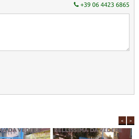
+39 06 4423 6865
 CUPA 16/18
DOVE POTRETE VISIONARE E PROVARE ANCHE CON
AUTO TRA CUI SCEGLIERE LA VOSTRA AUTO SECONDO LE ESIGENZE
 PRESSO UN B&B AL CENTRO DI ROMA ADIACENTE AL NS
TO DELL'AUTOVETTURA IN OGGETTO.
<
>