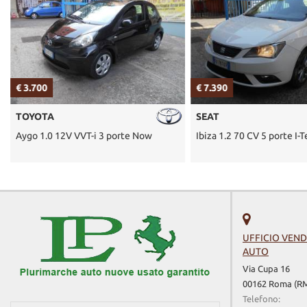
€ 3.700
€ 7.390
TOYOTA
SEAT
Aygo 1.0 12V VVT-i 3 porte Now
Ibiza 1.2 70 CV 5 porte I-
UFFICIO VEND
AUTO
Via Cupa 16
00162 Roma (R
Telefono: