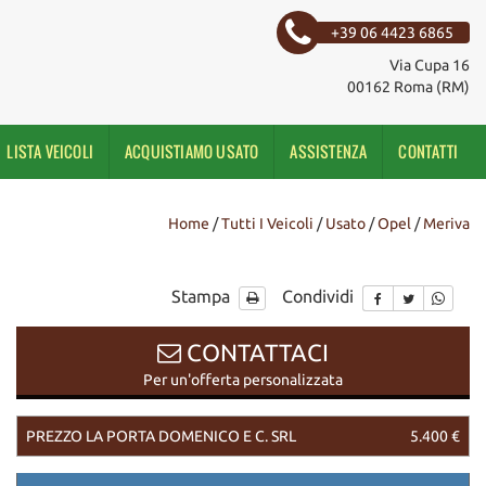
+39 06 4423 6865
Via Cupa 16
00162 Roma (RM)
LISTA VEICOLI
ACQUISTIAMO USATO
ASSISTENZA
CONTATTI
Home
/
Tutti I Veicoli
/
Usato
/
Opel
/
Meriva
Stampa
Condividi
CONTATTACI
Per un'offerta personalizzata
PREZZO LA PORTA DOMENICO E C. SRL
5.400 €