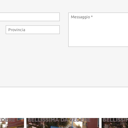
 A ROMA, POTRANNO USUFRUIRE DI UN SOGGIORNO PER DUE PERSONE
00 EURO CHE VERRANNO RIMBORSATI IN CASO DI AVVENUTO ACQUIS