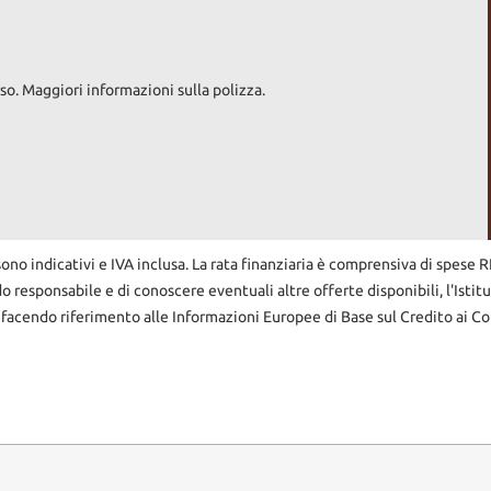
 DELLE PARTI USURATE.
so. Maggiori informazioni sulla polizza.
EURO, DOCUMENTATO ED E' COMPRESO NEL PREZZO DELL'AUTO A CUI 
.
ARANZIA LEGALE DI CONFORMITA'
sono indicativi e IVA inclusa. La rata finanziaria è comprensiva di spese 
A 60 MESI.(vedi sopra)
do responsabile e di conoscere eventuali altre offerte disponibili, l'Istit
 facendo riferimento alle Informazioni Europee di Base sul Credito ai Co
SALONELAPORTA.IT TROVERETE OLTRE 25 FOTO PER OGNI AUTO PIU' T
 IN VIALE DELLE PROVINCIE 186/194 E NELLA SEDE STORICA IN VIA
E ANCHE TUTTE LE AUTO DEL NS FORNITO E SELEZIONATO PARCO AUT