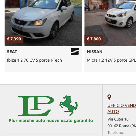
€ 7.390
€ 7.800
SEAT
NISSAN
Ibiza 1.2 70 CV 5 porte I-Tech
Micra 1.2 12V 5 porte GP
UFFICIO VEND
AUTO
Via Cupa 16
00162 Roma (R
Telefono: