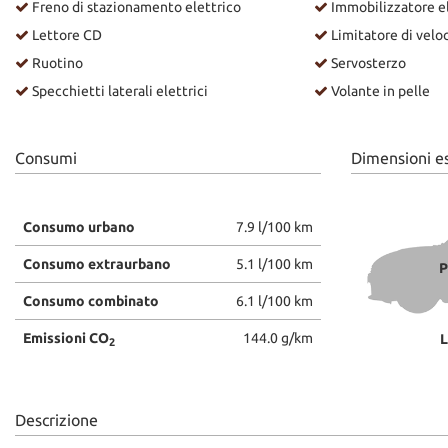
Freno di stazionamento elettrico
Immobilizzatore e
Lettore CD
Limitatore di veloc
Ruotino
Servosterzo
Specchietti laterali elettrici
Volante in pelle
Consumi
Dimensioni e
Consumo urbano
7.9 l/100 km
Consumo extraurbano
5.1 l/100 km
P
Consumo combinato
6.1 l/100 km
Emissioni CO
144.0 g/km
L
2
Descrizione