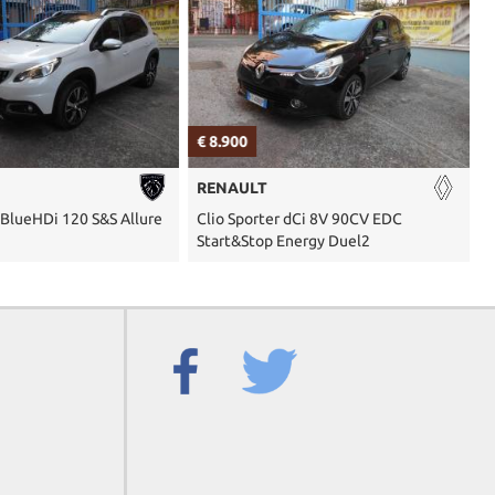
€ 8.900
€
RENAULT
 BlueHDi 120 S&S Allure
Clio Sporter dCi 8V 90CV EDC
K
Start&Stop Energy Duel2