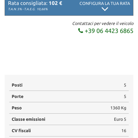
Rata consigliata:
102 €
CONFIGURA LA TUA RATA
T.A.N. 5% - T.A.E.G.
10,66%
Contattaci per vedere il veicolo
+39 06 4423 6865
Posti
5
Porte
5
Peso
1360 Kg
Classe emissioni
Euro 5
CV fiscali
16