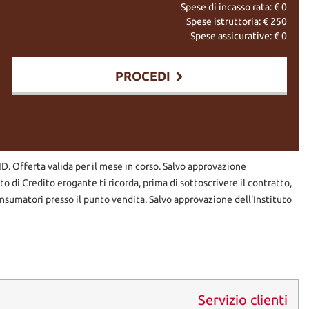
Spese di incasso rata: €
0
Spese istruttoria: €
250
Spese assicurative: €
0
PROCEDI
VA AGGIUNTO LA SOLA SPESA DEL PASSAGGIO CON NOTEVOLE
RID. Offerta valida per il mese in corso. Salvo approvazione
uto di Credito erogante ti ricorda, prima di sottoscrivere il contratto,
nsumatori presso il punto vendita. Salvo approvazione dell'Instituto
UTTI I SERVIZI OFFERTI ALLA NS CLIENTELA.
 CUPA 16/18 DOVE POTRETE VISIONARE E PROVARE ANCHE CON UN
O TRA CUI SCEGLIERE LA VOSTRA AUTO SECONDO LE ESIGENZE
Servizio clienti