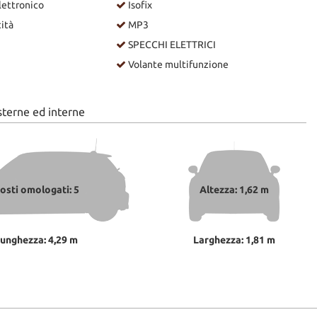
lettronico
Isofix
ità
MP3
SPECCHI ELETTRICI
Volante multifunzione
sterne ed interne
osti omologati: 5
Altezza: 1,62 m
unghezza: 4,29 m
Larghezza: 1,81 m