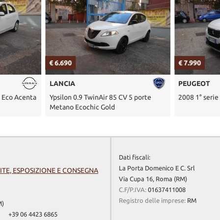
€ 6.690
€ 7.990
LANCIA
PEUGEOT
L Eco Acenta
Ypsilon 0.9 TwinAir 85 CV 5 porte
2008 1° serie
Metano Ecochic Gold
Dati fiscali:
La Porta Domenico E C. Srl
ITE, ESPOSIZIONE E CONSEGNA
Via Cupa 16, Roma (RM)
C.F/P.IVA:
01637411008
Registro delle imprese:
RM
M)
+39 06 4423 6865