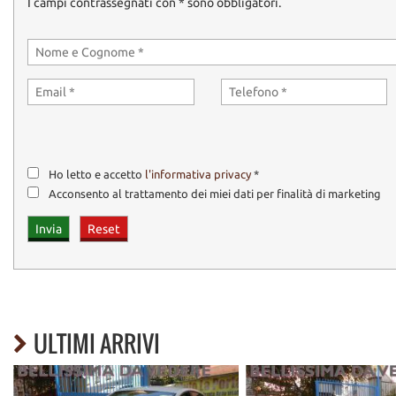
I campi contrassegnati con * sono obbligatori.
GLI INTERESSATI ALL'ACQUISTO DI QUEST'AUTO, NON RESIDENTI
AUTOSALONE ALLA TARIFFA GIORNALIERA CONVENZIONATA DI 75,
----- AUTO DA VEDERE ,DA PROVARE E DA ..COMPRARE!!!!!---------
Ho letto e accetto
l'informativa privacy
*
Acconsento al trattamento dei miei dati per finalità di marketing
ULTIMI ARRIVI