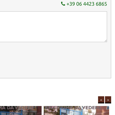
+39 06 4423 6865
 PRESSO UN B&B AL CENTRO DI ROMA ADIACENTE AL NS
TO DELL'AUTOVETTURA IN OGGETTO.
<
>