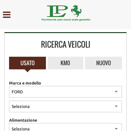
HOME
AZIENDA
RICERCA VEICOLI
LISTA VEICOLI
ACQUISTIAMO USATO
USATO
KM0
NUOVO
ASSISTENZA
Marca e modello
CONTATTI
Alimentazione