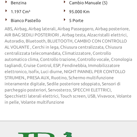
Benzina
Cambio Manuale (5)
1.197 Cm³
95.000 Km
Bianco Pastello
5 Porte
ABS, Airbag, Airbag laterali, Airbag Passeggero, Airbag posteriore,
AIR BAG SEDILI POSTERIORI , Airbag testa, Alzacristalli elettrici,
Autoradio, Bluetooth, BLUETOOTH, CAMBIO CON CONTROLLO
AL VOLANTE , Cerchi in lega, Chiusura centralizzata, Chiusura
centralizzata telecomandata, Climatizzatore, Controllo
automatico clima, Controllo trazione, Controllo vocale, Cronologia
tagliandi, Cruise Control, ESP, Fendinebbia, Immobilizzatore
elettronico, Isofix, Luci diurne, NIGHT PANNEL PER CONTOLLO
STRUMEN., PRESA AUX, Ruotino, Schermo multifunzione
interamente digitale, Sedile posteriore sdoppiato, Sensori di
parcheggio posteriori, Servosterzo, SPECCHI ELETTRICI,
Specchietti laterali elettrici, Touch screen, USB, Vivavoce, Volante
in pelle, Volante multifunzione