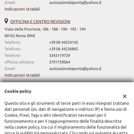
Email:
autosalonelaporta@yahoo.it
Indicazioni stradali
OFFICINA E CENTRO REVISIONI
Viale delle Provincie, 186 - 188 - 190 - 192 - 194
00162 Roma (RM)
Telefono:
+39 06 44254142
Telefono:
+39 06 44236865
Telefono:
3343119729
officina cellulare:
3791759064
Email:
autosalonelaporta@yahoo.it
Indicazioni stradali
Cookie policy
Dati fiscali:
La Porta Domenico E C. Srl
Questo sito e gli strumenti di terze parti in esso integrati trattano
dati personali (es. dati di navigazione o indirizzi IP) e fanno uso di
Via Cupa 16, Roma (RM)
Cookie, Pixel, Tags o altri identificatori necessari per il
C.F/P.IVA:
01637411008
funzionamento e per il raggiungimento delle finalità descritte
Registro delle imprese:
RM
nella cookie policy, tra cui il miglioramento delle funzionalità del
sito e la pubblicità personalizzata. Cliccando sul pulsante Accetta