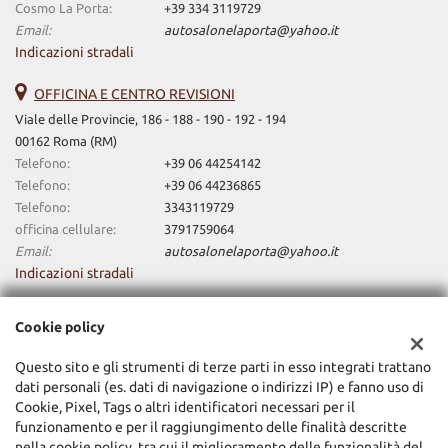
Cosmo La Porta:
+39 334 3119729
Email:
autosalonelaporta@yahoo.it
Indicazioni stradali
OFFICINA E CENTRO REVISIONI
Viale delle Provincie, 186 - 188 - 190 - 192 - 194
00162 Roma (RM)
Telefono:
+39 06 44254142
Telefono:
+39 06 44236865
Telefono:
3343119729
officina cellulare:
3791759064
Email:
autosalonelaporta@yahoo.it
Indicazioni stradali
Cookie policy
Dati fiscali:
La Porta Domenico E C. Srl
Questo sito e gli strumenti di terze parti in esso integrati trattano
dati personali (es. dati di navigazione o indirizzi IP) e fanno uso di
Via Cupa 16, Roma (RM)
Cookie, Pixel, Tags o altri identificatori necessari per il
C.F/P.IVA:
01637411008
funzionamento e per il raggiungimento delle finalità descritte
Registro delle imprese:
RM
nella cookie policy, tra cui il miglioramento delle funzionalità del