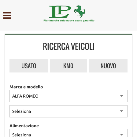
HOME
AZIENDA
RICERCA VEICOLI
LISTA VEICOLI
ACQUISTIAMO USATO
USATO
KM0
NUOVO
ASSISTENZA
Marca e modello
CONTATTI
Alimentazione