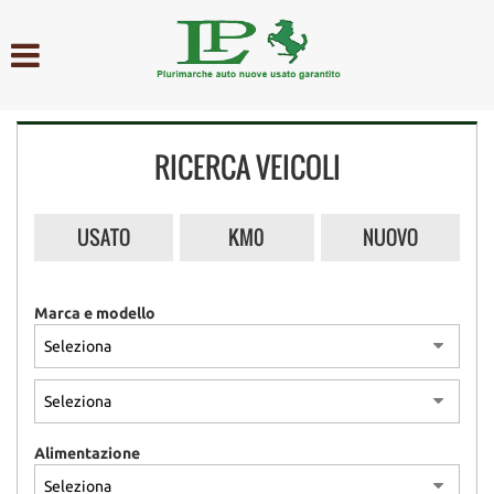
HOME
AZIENDA
RICERCA VEICOLI
LISTA VEICOLI
ACQUISTIAMO USATO
USATO
KM0
NUOVO
ASSISTENZA
Marca e modello
CONTATTI
Alimentazione